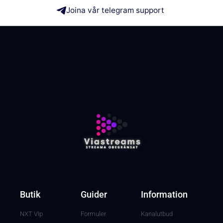
Joina vår telegram support
Butik
Guider
Information
NXT VIp
Formuler
Kanalutbud