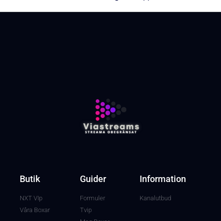
Butik
Guider
Information
NXT VIp
Formuler
Kanalutbud
Våra Boxar
Tvip