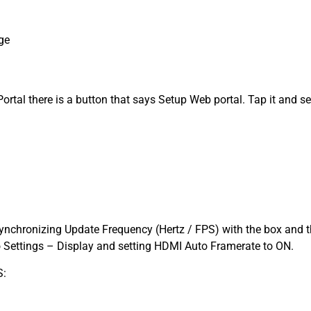
age
rtal there is a button that says Setup Web portal. Tap it and set
nchronizing Update Frequency (Hertz / FPS) with the box and t
o Settings – Display and setting HDMI Auto Framerate to ON.
: