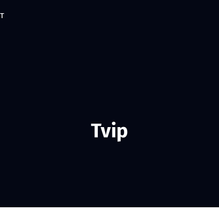
Logga in / Registrera dig
RT
Tvip