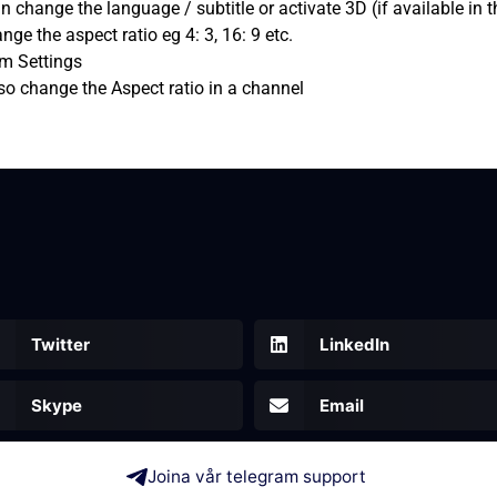
n change the language / subtitle or activate 3D (if available in 
ge the aspect ratio eg 4: 3, 16: 9 etc.
em Settings
lso change the Aspect ratio in a channel
Twitter
LinkedIn
Skype
Email
Joina vår telegram support