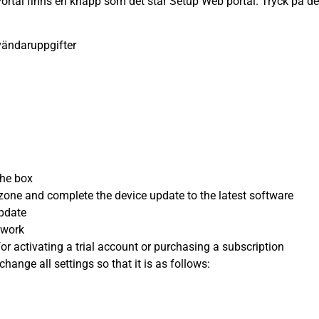
tal finns en knapp som det står Setup Web portal. Tryck på den
vändaruppgifter
the box
zone and complete the device update to the latest software
update
twork
r activating a trial account or purchasing a subscription
hange all settings so that it is as follows: